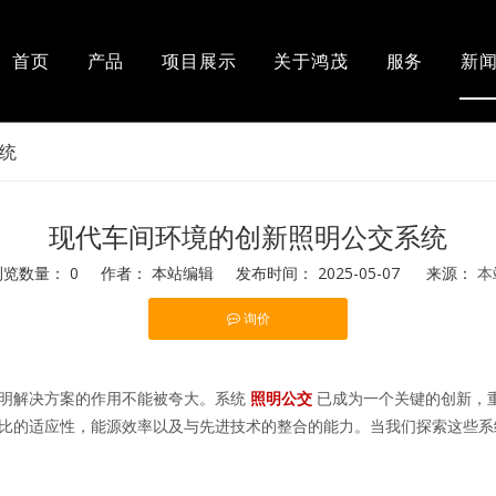
首页
产品
项目展示
关于鸿茂
服务
新
列
电动汽车充电桩
常见问答
统
母线
现代车间环境的创新照明公交系统
浏览数量：
0
作者： 本站编辑 发布时间： 2025-05-07 来源：
本
询价
照明解决方案的作用不能被夸大。系统
照明公交
已成为一个关键的创新，
比的适应性，能源效率以及与先进技术的整合的能力。当我们探索这些系