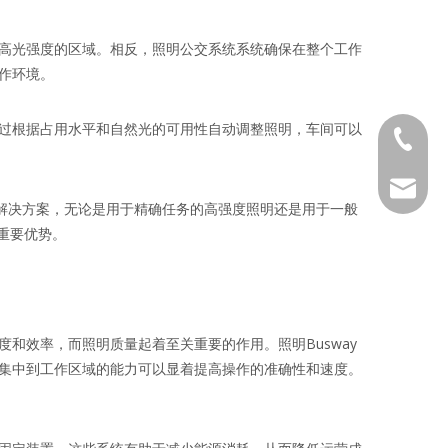
高光强度的区域。相反，照明公交系统系统确保在整个工作
作环境。
过根据占用水平和自然光的可用性自动调整照明，车间可以
181587
service
明解决方案，无论是用于精确任务的高强度照明还是用于一般
的重要优势。
和效率，而照明质量起着至关重要的作用。照明Busway
集中到工作区域的能力可以显着提高操作的准确性和速度。