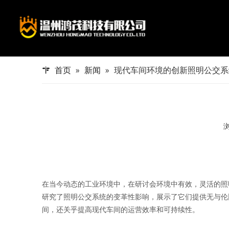
母线系统
公司介绍
数据中心系
荣誉资质
首页
»
新闻
»
现代车间环境的创新照明公交系
照明母线
安装附件
动力母线
插接箱
密集型母线
数据中心
安装附件
插接箱
在当今动态的工业环境中，在研讨会环境中有效，灵活的
研究了照明公交系统的变革性影响，展示了它们提供无与伦
间，还关乎提高现代车间的运营效率和可持续性。