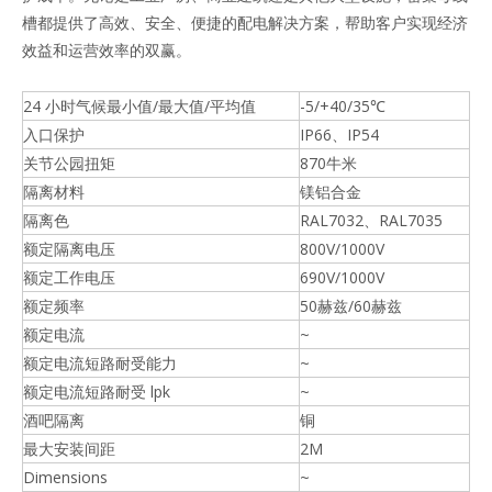
槽都提供了高效、安全、便捷的配电解决方案，帮助客户实现经济
效益和运营效率的双赢。
24 小时气候最小值/最大值/平均值
-5/+40/35℃
入口保护
IP66、IP54
关节公园扭矩
870牛米
隔离材料
镁铝合金
隔离色
RAL7032、RAL7035
额定隔离电压
800V/1000V
额定工作电压
690V/1000V
额定频率
50赫兹/60赫兹
额定电流
~
额定电流短路耐受能力
~
额定电流短路耐受 lpk
~
酒吧隔离
铜
最大安装间距
2M
Dimensions
~