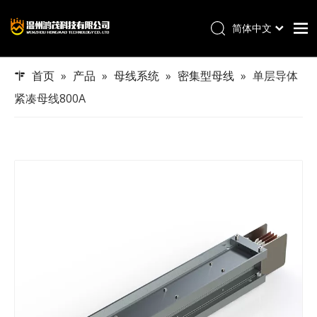
简体中文
English
首页
首页
»
产品
»
母线系统
»
密集型母线
»
单层导体
产品
紧凑母线800A
项目展示
关于鸿茂
服务
新闻
联系我们